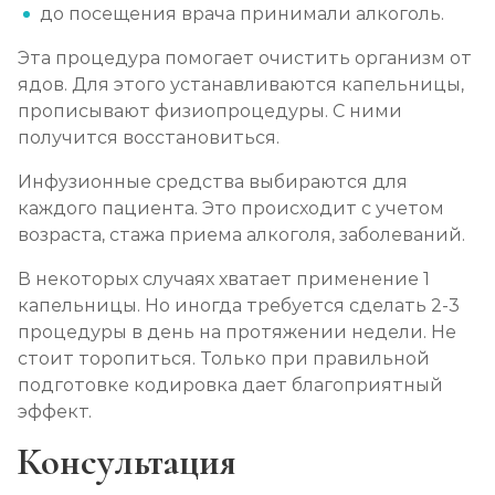
до посещения врача принимали алкоголь.
Химический блок от алкоголизма
Эта процедура помогает очистить организм от
Записаться
от 4 000 ₽
ядов. Для этого устанавливаются капельницы,
прописывают физиопроцедуры. С ними
Вшивание Торпедо
получится восстановиться.
Записаться
от 5 000 ₽
Инфузионные средства выбираются для
каждого пациента. Это происходит с учетом
Раскодирование от алкоголизма
возраста, стажа приема алкоголя, заболеваний.
Записаться
от 2 500 ₽
В некоторых случаях хватает применение 1
капельницы. Но иногда требуется сделать 2-3
Мотивация на лечение алкоголизма
процедуры в день на протяжении недели. Не
стоит торопиться. Только при правильной
Записаться
от 3 000 ₽
подготовке кодировка дает благоприятный
эффект.
Лечение алкоголизма на дому
Консультация
Записаться
от 3 000 ₽