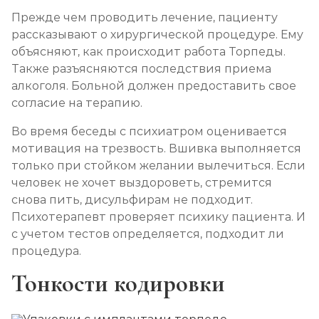
Прежде чем проводить лечение, пациенту
Лечение алкоголизма амбулаторно
рассказывают о хирургической процедуре. Ему
Записаться
от 1 500 ₽/сеанс
объясняют, как происходит работа Торпеды.
Также разъясняются последствия приема
Лечение алкоголизма в стационаре (сутки)
алкоголя. Больной должен предоставить свое
согласие на терапию.
Записаться
от 3 500 ₽
Во время беседы с психиатром оценивается
Лечение пивного алкоголизма
мотивация на трезвость. Вшивка выполняется
только при стойком желании вылечиться. Если
Записаться
от 3 500 ₽/сутки
человек не хочет выздороветь, стремится
снова пить, дисульфирам не подходит.
Лечение винного алкоголизма
Психотерапевт проверяет психику пациента. И
Записаться
от 3 500 ₽/сутки
с учетом тестов определяется, подходит ли
процедура.
Лечение подросткового алкоголизма
Тонкости кодировки
Записаться
от 4 500 ₽/сутки