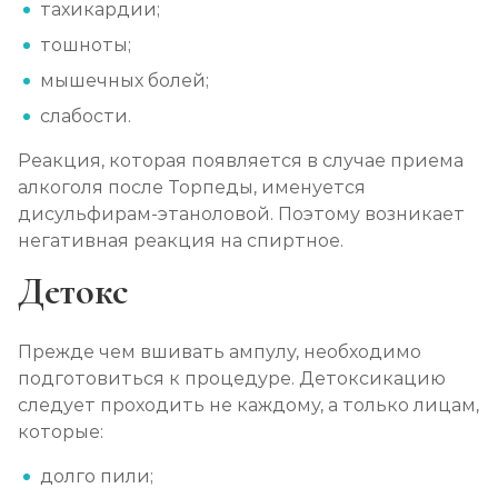
тахикардии;
Кодирование препаратом Тетлонг 250
тошноты;
Записаться
от 4 500 ₽
мышечных болей;
слабости.
Кодирование Колме
Реакция, которая появляется в случае приема
Записаться
от 5 000 ₽
алкоголя после Торпеды, именуется
дисульфирам-этаноловой. Поэтому возникает
Кодирование с провокацией
негативная реакция на спиртное.
Записаться
от 4 500 ₽
Детокс
Кодирование СИТ
Прежде чем вшивать ампулу, необходимо
Записаться
от 6 000 ₽
подготовиться к процедуре. Детоксикацию
следует проходить не каждому, а только лицам,
которые:
Кодирование тройной блок
Записаться
от 8 000 ₽
долго пили;