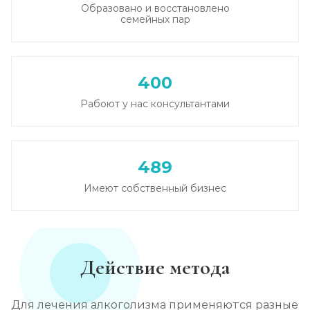
Образовано и восстановлено
семейных пар
Круглосуточный вывод из запоя
Записаться
от 3 500 ₽
400
Вывод из запоя в стационаре (сутки)
Рабоют у нас консультантами
Записаться
от 3 500 ₽
Снятие алкогольной интоксикации
489
Записаться
от 2 000 ₽
Имеют собственный бизнес
Чистка крови от алкоголя (плазмаферез)
Записаться
от 5 000 ₽
Действие метода
Лечение плазмаферезом
Записаться
от 5 000 ₽
Для лечения алкоголизма применяются разные