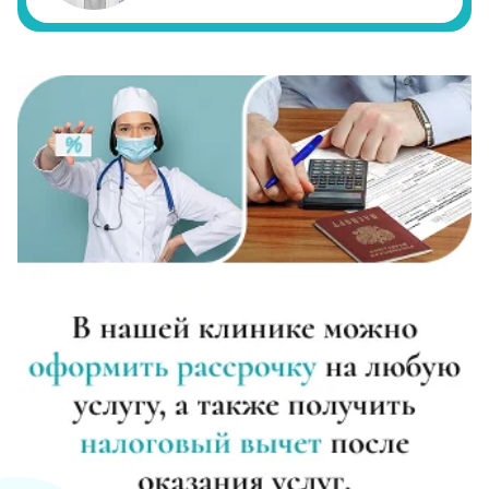
Реабилитация алкоголиков (месяц)
Записаться
от 25 000 ₽
Метод Шичко
Записаться
от 3 000 ₽
Частный вытрезвитель
Записаться
от 4 000 ₽
Вшивание от алкоголизма (ампула)
Записаться
от 5 000 ₽
Лечение хронического алкоголизма
Записаться
от 3 500 ₽/сутки