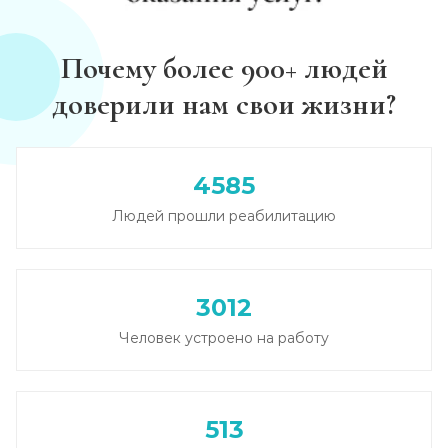
Диагностика алкоголизма
Почему более 900+ людей
Записаться
от 1 000 ₽
доверили нам свои жизни?
Лечение похмелья
Записаться
от 1 500 ₽
4585
Людей прошли реабилитацию
Экстренное вытрезвление
Записаться
от 2 000 ₽
3012
Прокапаться от алкоголя
Человек устроено на работу
Записаться
от 2 000 ₽
Круглосуточный вывод из запоя
513
Записаться
от 3 500 ₽