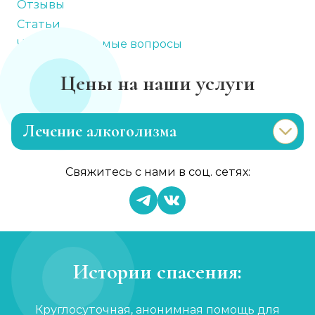
Отзывы
Статьи
Часто задаваемые вопросы
Цены на наши услуги
Лечение алкоголизма
Эриксоновский гипноз
Свяжитесь с нами в соц. сетях:
Записаться
от 4 500 ₽
Капельница от запоя
Записаться
от 2 000 ₽
Истории спасения:
Вывод из запоя
Круглосуточная, анонимная помощь для
Записаться
от 3 000 ₽