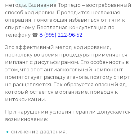
методы. Вшивание Торпедо – востребованный
Кодирование от алкоголизма
способ кодировки. Проводится несложная
операция, помогающая избавиться от тяги к
Записаться
от 3 500 ₽
спиртному. Бесплатная консультация по
телефону ☎
8 (995) 222-96-52
.
Кодирование на дому
Это эффективный метод кодирования,
Записаться
от 4 000 ₽
поскольку во время процедуры применяется
имплант с дисульфирамом. Его особенность в
Кодирование дисульфирамом
этом, что этот антиалкогольный компонент
Записаться
от 3 500 ₽
препятствует распаду этанола, поэтому спирт
не расщепляется. Так образуется опасный яд,
который остается в организме, приводя к
Кодирование Аквилонгом
интоксикации.
Записаться
от 4 000 ₽
При нарушении условия терапии допускается
возникновение:
Кодирование Алгоминалом
Записаться
снижение давления;
от 3 500 ₽