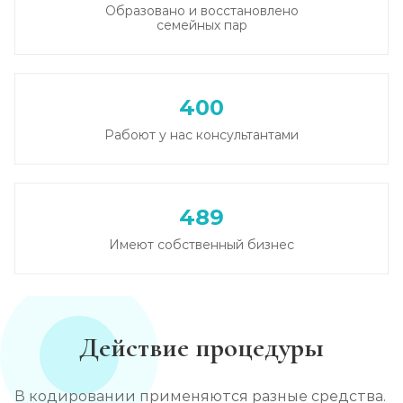
Образовано и восстановлено
семейных пар
Круглосуточный вывод из запоя
Записаться
от 3 500 ₽
400
Вывод из запоя в стационаре (сутки)
Рабоют у нас консультантами
Записаться
от 3 500 ₽
Снятие алкогольной интоксикации
489
Записаться
от 2 000 ₽
Имеют собственный бизнес
Чистка крови от алкоголя (плазмаферез)
Записаться
от 5 000 ₽
Действие процедуры
Лечение плазмаферезом
Записаться
от 5 000 ₽
В кодировании применяются разные средства.