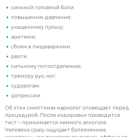
сильной головной боли;
Кодирование препаратом Тетлонг 250
повышению давления;
Записаться
от 4 500 ₽
учащенному пульсу;
аритмии;
Кодирование Колме
сбоям в пищеварении;
Записаться
от 5 000 ₽
рвоте;
Кодирование с провокацией
сильному потоотделению;
Записаться
от 4 500 ₽
тремору рук, ног;
судорогам;
Кодирование СИТ
депрессии.
Записаться
от 6 000 ₽
Об этих симптомах нарколог оповещает перед
процедурой. После кодировки проводится
Кодирование тройной блок
тест – принимается немного алкоголя.
Записаться
от 8 000 ₽
Человека сразу ощущает болезненные