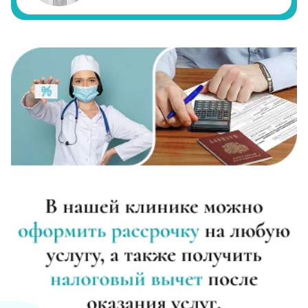
Реабилитация алкоголиков (месяц)
Записаться
от 25 000 ₽
Метод Шичко
Записаться
от 3 000 ₽
Частный вытрезвитель
Записаться
от 4 000 ₽
Вшивание от алкоголизма (ампула)
Записаться
от 5 000 ₽
Лечение хронического алкоголизма
Записаться
от 3 500 ₽/сутки