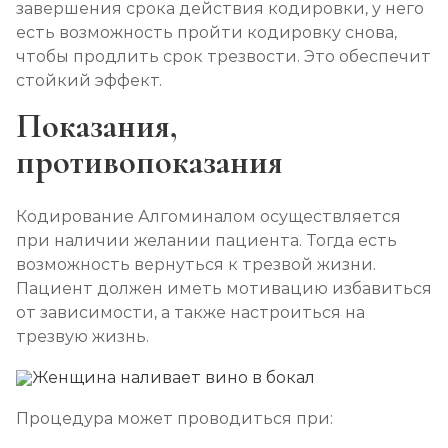
завершения срока действия кодировки, у него
Лечение алкоголизма амбулаторно
есть возможность пройти кодировку снова,
чтобы продлить срок трезвости. Это обеспечит
Записаться
от 1 500 ₽/сеанс
стойкий эффект.
Показания,
Лечение алкоголизма в стационаре (сутки)
Записаться
от 3 500 ₽
противопоказания
Лечение пивного алкоголизма
Кодирование Алгоминалом осуществляется
Записаться
от 3 500 ₽/сутки
при наличии желании пациента. Тогда есть
возможность вернуться к трезвой жизни.
Пациент должен иметь мотивацию избавиться
Лечение винного алкоголизма
от зависимости, а также настроиться на
Записаться
от 3 500 ₽/сутки
трезвую жизнь.
Лечение подросткового алкоголизма
Записаться
от 4 500 ₽/сутки
Процедура может проводиться при: