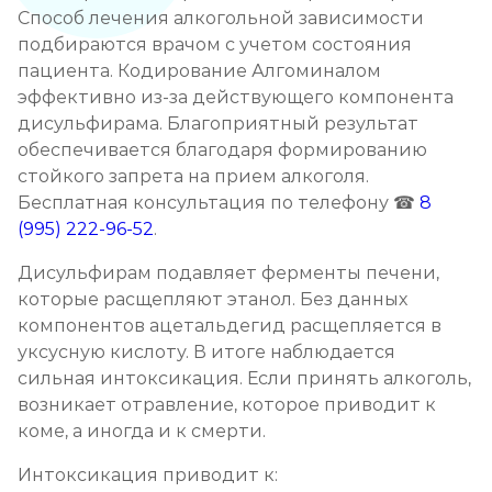
Способ лечения алкогольной зависимости
Кодирование от алкоголизма
подбираются врачом с учетом состояния
пациента. Кодирование Алгоминалом
Записаться
от 3 500 ₽
эффективно из-за действующего компонента
дисульфирама. Благоприятный результат
Кодирование на дому
обеспечивается благодаря формированию
Записаться
от 4 000 ₽
стойкого запрета на прием алкоголя.
Бесплатная консультация по телефону ☎
8
(995) 222-96-52
.
Кодирование дисульфирамом
Записаться
от 3 500 ₽
Дисульфирам подавляет ферменты печени,
которые расщепляют этанол. Без данных
компонентов ацетальдегид расщепляется в
Кодирование Аквилонгом
уксусную кислоту. В итоге наблюдается
Записаться
от 4 000 ₽
сильная интоксикация. Если принять алкоголь,
возникает отравление, которое приводит к
Кодирование Алгоминалом
коме, а иногда и к смерти.
Записаться
от 3 500 ₽
Интоксикация приводит к: