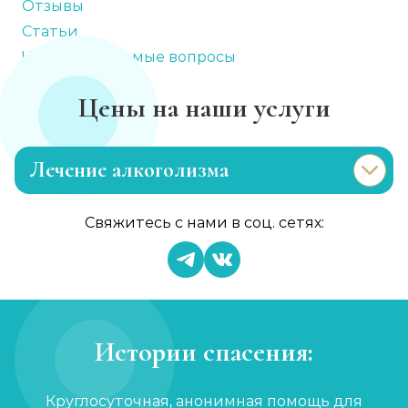
Отзывы
Статьи
Часто задаваемые вопросы
Цены на наши услуги
Лечение алкоголизма
Эриксоновский гипноз
Свяжитесь с нами в соц. сетях:
Записаться
от 4 500 ₽
Капельница от запоя
Записаться
от 2 000 ₽
Истории спасения:
Вывод из запоя
Круглосуточная, анонимная помощь для
Записаться
от 3 000 ₽