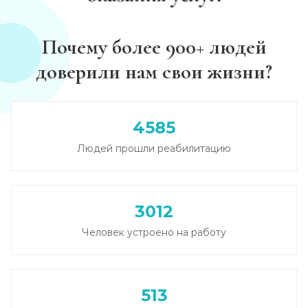
Диагностика алкоголизма
Почему более 900+ людей
Записаться
от 1 000 ₽
доверили нам свои жизни?
Лечение похмелья
Записаться
от 1 500 ₽
4585
Людей прошли реабилитацию
Экстренное вытрезвление
Записаться
от 2 000 ₽
3012
Прокапаться от алкоголя
Человек устроено на работу
Записаться
от 2 000 ₽
Круглосуточный вывод из запоя
513
Записаться
от 3 500 ₽