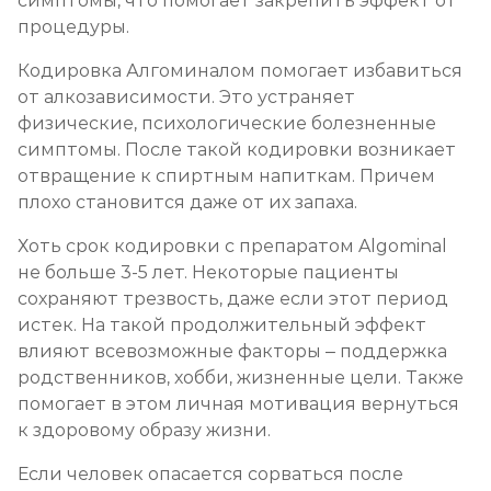
симптомы, что помогает закрепить эффект от
процедуры.
Химический блок от алкоголизма
Записаться
от 4 000 ₽
Кодировка Алгоминалом помогает избавиться
от алкозависимости. Это устраняет
физические, психологические болезненные
Вшивание Торпедо
симптомы. После такой кодировки возникает
Записаться
от 5 000 ₽
отвращение к спиртным напиткам. Причем
плохо становится даже от их запаха.
Раскодирование от алкоголизма
Хоть срок кодировки с препаратом Algominal
Записаться
от 2 500 ₽
не больше 3-5 лет. Некоторые пациенты
сохраняют трезвость, даже если этот период
истек. На такой продолжительный эффект
Мотивация на лечение алкоголизма
влияют всевозможные факторы – поддержка
Записаться
от 3 000 ₽
родственников, хобби, жизненные цели. Также
помогает в этом личная мотивация вернуться
Лечение алкоголизма на дому
к здоровому образу жизни.
Записаться
от 3 000 ₽
Если человек опасается сорваться после