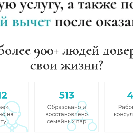
более 900+ людей дове
свои жизни?
12
513
век
Образовано и
Рабо
но на
восстановлено
консу
ту
семейных пар