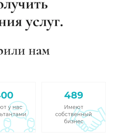
рили нам
400
489
ют у нас
Имеют
льтантами
собственный
бизнес