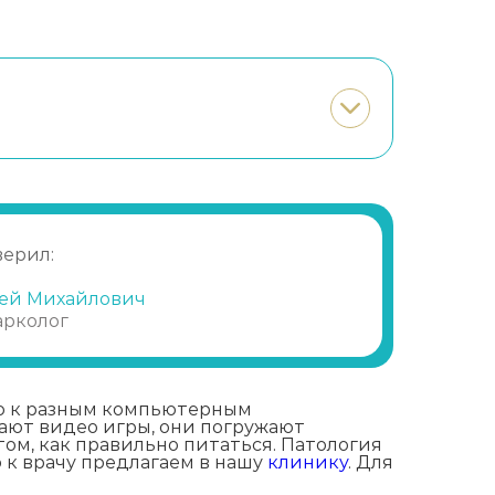
верил:
ей Михайлович
арколог
ью к разным компьютерным
вают видео игры, они погружают
том, как правильно питаться. Патология
 к врачу предлагаем в нашу
клинику
. Для