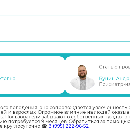
акие причины
Статью про
у
етовна
Бунин Андр
Психиатр-н
ого поведения, оно сопровождается увлеченност
тей и взрослых. Огромное влияние на людей оказы
. Пользователи забывают о собственных нуждах, о 
ию потребуется 9 месяцев. Обратиться за помощью
е круглосуточно ☎
8 (995) 222-96-52
.