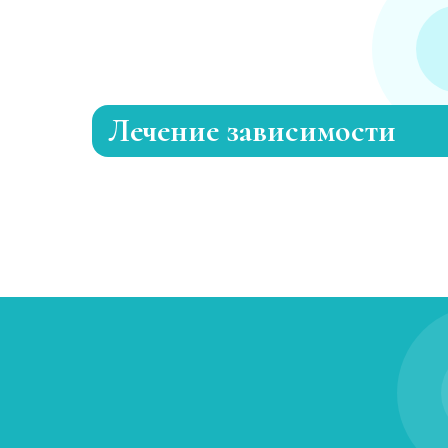
Лечение зависимости
Лечение токсикомании
Лечение игромании
Лечение никотиновой зависимости
Кодирование от табакокурения
Лечение пищевой зависимости