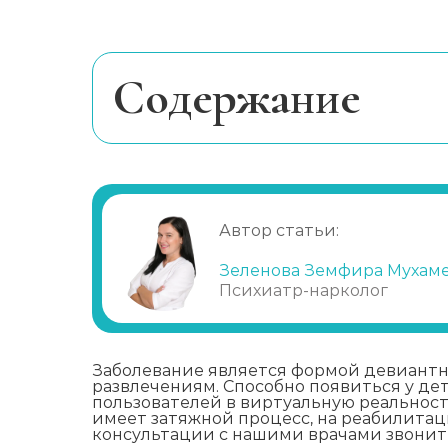
Cодержание
Игромания, почему появляется и к
Последствие игромании
Лечение
Автор статьи:
Преимущества обращения в клиник
Зеленова Земфира Мухам
Психиатр-нарколог
Заболевание является формой девиантн
развлечениям. Способно появиться у де
пользователей в виртуальную реальность
имеет затяжной процесс, на реабилитац
консультации с нашими врачами звонит