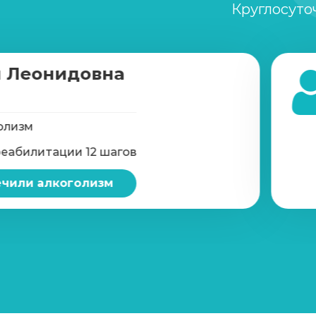
Круглосуто
Лечение интернет-зависимости
 Леонидовна
Лечение зависимости от компьютерны
олизм
реабилитации 12 шагов
чили алкоголизм