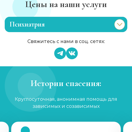
Цены на наши услуги
Психиатрия
Консультация психиатра
Свяжитесь с нами в соц. сетях:
Записаться
от 2 000 ₽/сеанс
Психиатр на дом
Записаться
от 5 000 ₽
Истории спасения:
Скорая психиатрическая помощь
Круглосуточная, анонимная помощь для
Записаться
от 5 000 ₽
зависимых и созависимых
Лечение шизофрении, психоза
Записаться
от 2 500 ₽/сеанс