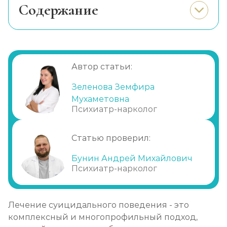
Cодержание
Что такое суицидальное поведение
Как избежать суицидального поведения
Медикаментозное лечение
Автор статьи:
суицидального поведения
Психотерапия
Зеленова Земфира
Мухаметовна
Социальная поддержка
Психиатр-нарколог
Какие преимущества имеет наша
клиника
Статью проверил:
Бунин Андрей Михайлович
Психиатр-нарколог
Лечение суицидального поведения - это
комплексный и многопрофильный подход,