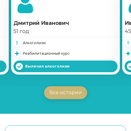
Дмитрий Иванович
И
51 год
45
Алкоголизм
Реабилитационный курс
Вылечил алкоголизм
Все истории