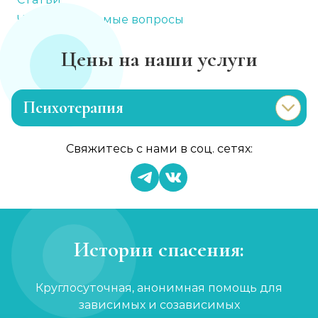
Часто задаваемые вопросы
Цены на наши услуги
Психотерапия
Лечение раздражительности
Свяжитесь с нами в соц. сетях:
Записаться
от 1 200 ₽/сеанс
Лечение анорексии
Записаться
от 2 000 ₽/сеанс
Истории спасения:
Консультация психолога
Круглосуточная, анонимная помощь для
Записаться
от 1 000 ₽
зависимых и созависимых