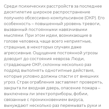
Лечение булимии
Среди психических расстройств за последнее
Записаться
от 2 000 ₽/сеанс
десятилетие широкое распространение
получило обсессивно-компульсивное (ОКР). Его
особенность – повышенный уровень тревоги,
вызванный постоянными навязчивыми
мыслями. При этом идеи, возникающие в
голове человека, чаще всего неприятные,
страшные, в некоторых случаях даже
агрессивные. Ощущение постоянной угрозы
доводит до состояния невроза. Люди,
страдающие ОКР, склонны несколько раз
подряд выполнять однотипные действия,
которые условно должны спасти от внешних
угроз. Страх ограбления заставляет проверять,
закрыта ли входная дверь, опасение пожара –
выключены ли электроприборы, фобии,
связанные с проникновением вируса,
вынуждают несколько раз перемывать руки и