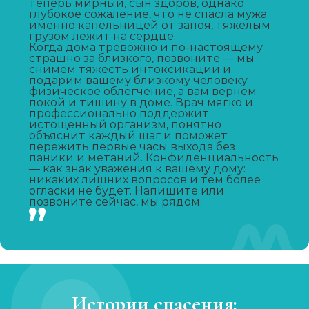
теперь мирный, сын здоров, однако
глубокое сожаление, что не спасла мужа
именно капельницей от запоя, тяжёлым
Капельница от запоя
грузом лежит на сердце.
Когда дома тревожно и по-настоящему
Записаться
от 2 000 ₽
страшно за близкого, позвоните — мы
снимем тяжесть интоксикации и
подарим вашему близкому человеку
физическое облегчение, а вам вернем
Капельница от похмелья
покой и тишину в доме. Врач мягко и
профессионально поддержит
Записаться
от 1 500 ₽
истощенный организм, понятно
объяснит каждый шаг и поможет
пережить первые часы выхода без
Лечение женского алкоголизма
паники и метаний. Конфиденциальность
— как знак уважения к вашему дому:
никаких лишних вопросов и тем более
Записаться
от 4 000 ₽/сутки
огласки не будет. Напишите или
позвоните сейчас, мы рядом.
Кодирование уколом
Записаться
от 3 000 ₽
Кодирование гипнозом
Истории спасения:
Записаться
от 4 500 ₽