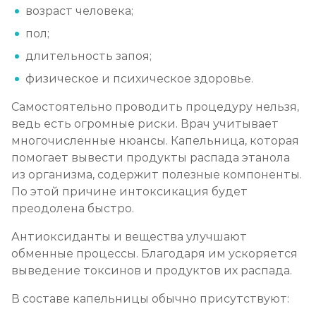
возраст человека;
Лечение алкоголизма амбулаторно
пол;
Записаться
от 1 500 ₽/сеанс
длительность запоя;
физическое и психическое здоровье.
Лечение алкоголизма в стационаре (сутки)
Записаться
от 3 500 ₽
Самостоятельно проводить процедуру нельзя,
ведь есть огромные риски. Врач учитывает
многочисленные нюансы. Капельница, которая
Лечение пивного алкоголизма
помогает вывести продукты распада этанола
Записаться
от 3 500 ₽/сутки
из организма, содержит полезные компоненты.
По этой причине интоксикация будет
Лечение винного алкоголизма
преодолена быстро.
Записаться
от 3 500 ₽/сутки
Антиоксиданты и вещества улучшают
обменные процессы. Благодаря им ускоряется
Лечение подросткового алкоголизма
выведение токсинов и продуктов их распада.
Записаться
от 4 500 ₽/сутки
В составе капельницы обычно присутствуют: