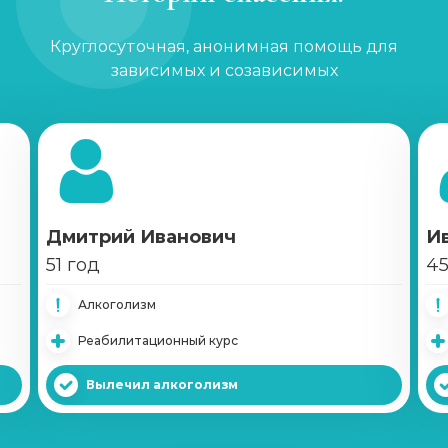
Круглосуточная, анонимная помощь для
Кодирование Двойной блок
зависимых и созависимых
Записаться
от 6 500 ₽
Кодирование Вивитролом
Записаться
от 22 000 ₽
Кодирование Налтрексоном
Дмитрий Иванович
И
Записаться
от 12 000 ₽
51 год
45
Алкоголизм
Справка о кодировке
Реабилитационный курс
Записаться
от 1 000 ₽
Вылечил алкоголизм
Вшивание Эспераль
Записаться
от 5 500 ₽