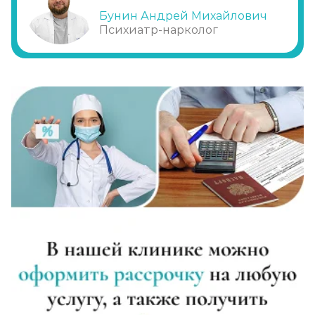
Бунин Андрей Михайлович
Диагностика алкоголизма
Психиатр-нарколог
Записаться
от 1 000 ₽
Лечение похмелья
Записаться
от 1 500 ₽
Экстренное вытрезвление
Записаться
от 2 000 ₽
Прокапаться от алкоголя
Записаться
от 2 000 ₽
Круглосуточный вывод из запоя
Записаться
от 3 500 ₽