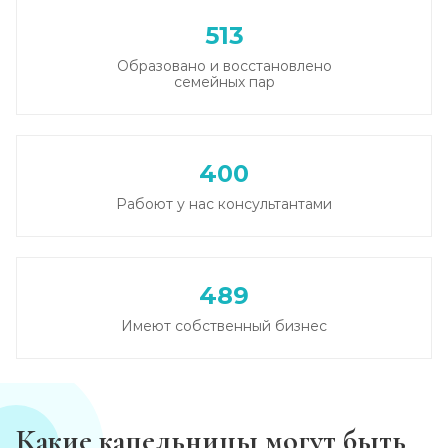
513
Кодирование от алкоголизма
Образовано и восстановлено
Записаться
от 3 500 ₽
семейных пар
Кодирование на дому
Записаться
от 4 000 ₽
400
Рабоют у нас консультантами
Кодирование дисульфирамом
Записаться
от 3 500 ₽
489
Кодирование Аквилонгом
Имеют собственный бизнес
Записаться
от 4 000 ₽
Кодирование Алгоминалом
Записаться
от 3 500 ₽
Какие капельницы могут быть