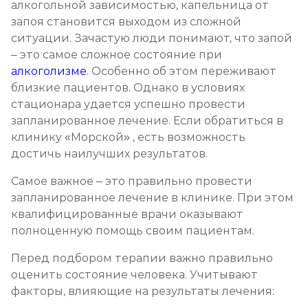
алкогольной зависимостью, капельница от
Химический блок от алкоголизма
запоя становится выходом из сложной
ситуации. Зачастую люди понимают, что запой
Записаться
от 4 000 ₽
– это самое сложное состояние при
алкоголизме
. Особенно об этом переживают
Вшивание Торпедо
близкие пациентов. Однако в условиях
Записаться
стационара удается успешно провести
от 5 000 ₽
запланированное лечение. Если обратиться в
клинику «Морской» , есть возможность
Раскодирование от алкоголизма
достичь наилучших результатов.
Записаться
от 2 500 ₽
Самое важное – это правильно провести
запланированное лечение в клинике. При этом
Мотивация на лечение алкоголизма
квалифицированные врачи оказывают
Записаться
от 3 000 ₽
полноценную помощь своим пациентам.
Перед подбором терапии важно правильно
Лечение алкоголизма на дому
оценить состояние человека. Учитывают
Записаться
от 3 000 ₽
факторы, влияющие на результаты лечения: