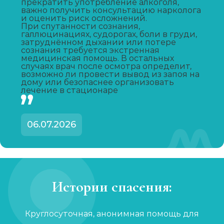
прекратить употребление алкоголя,
важно получить консультацию нарколога
и оценить риск осложнений.
Капельница от запоя
При спутанности сознания,
галлюцинациях, судорогах, боли в груди,
Записаться
от 2 000 ₽
затруднённом дыхании или потере
сознания требуется экстренная
медицинская помощь. В остальных
случаях врач после осмотра определит,
Капельница от похмелья
возможно ли провести вывод из запоя на
дому или безопаснее организовать
Записаться
от 1 500 ₽
лечение в стационаре
Лечение женского алкоголизма
06.07.2026
Записаться
от 4 000 ₽/сутки
Кодирование уколом
Записаться
от 3 000 ₽
Истории спасения:
Кодирование гипнозом
Круглосуточная, анонимная помощь для
Записаться
от 4 500 ₽