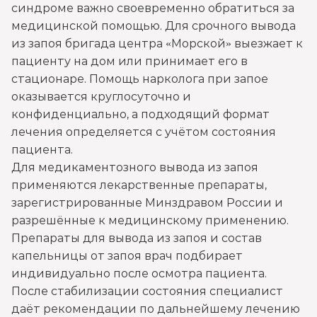
синдроме важно своевременно обратиться за
медицинской помощью. Для срочного вывода
Круглосуточный вывод из запоя
из запоя бригада центра «Морской» выезжает к
Записаться
от 3 500 ₽
пациенту на дом или принимает его в
стационаре. Помощь нарколога при запое
Вывод из запоя в стационаре (сутки)
оказывается круглосуточно и
Записаться
конфиденциально, а подходящий формат
от 3 500 ₽
лечения определяется с учётом состояния
пациента.
Снятие алкогольной интоксикации
Для медикаментозного вывода из запоя
Записаться
от 2 000 ₽
применяются лекарственные препараты,
зарегистрированные Минздравом России и
Чистка крови от алкоголя (плазмаферез)
разрешённые к медицинскому применению.
Препараты для вывода из запоя и состав
Записаться
от 5 000 ₽
капельницы от запоя врач подбирает
индивидуально после осмотра пациента.
Лечение плазмаферезом
После стабилизации состояния специалист
Записаться
от 5 000 ₽
даёт рекомендации по дальнейшему лечению