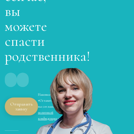
вы
Кодирование препаратом Тетлонг 250
Записаться
от 4 500 ₽
можете
спасти
Кодирование Колме
Записаться
от 5 000 ₽
родственника!
Кодирование с провокацией
Записаться
от 4 500 ₽
Кодирование СИТ
Нажимая кнопку
Записаться
от 6 000 ₽
«Оставить заявку»,
Отправить
вы соглашаетесь с
заявку
политикой
Кодирование тройной блок
конфиденциальности
Записаться
от 8 000 ₽