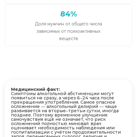
84%
Доля мужчин от общего числа
зависимых от психоактивных
веществ
Медицинский факт:
Симптомы алкогольной абстиненции могут
появиться не сразу, а через 6–24 часа после
прекращения употребления. Самое опасное
осложнение — алкогольный делирий — чаще
развивается на вторые–третьи сутки, иногда
позднее. Поэтому временное улучшение
самочувствия ещё не означает, что риск
осложнений полностью миновал: врач
оценивает необходимость наблюдения или
госпитализации с учётом продолжительности
запоя, перенесённых судорог, делирия и