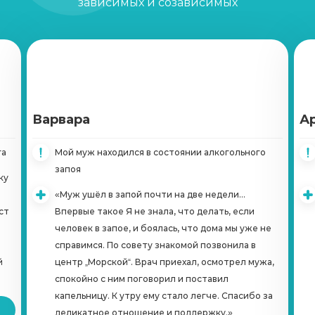
зависимых и созависимых
Кодирование Двойной блок
Записаться
от 6 500 ₽
Кодирование Вивитролом
Варвара
Записаться
А
от 22 000 ₽
га
Мой муж находился в состоянии алкогольного
Кодирование Налтрексоном
запоя
ку
Записаться
от 12 000 ₽
«Муж ушёл в запой почти на две недели...
ст
Впервые такое Я не знала, что делать, если
Справка о кодировке
человек в запое, и боялась, что дома мы уже не
Записаться
от 1 000 ₽
справимся. По совету знакомой позвонила в
й
центр „Морской“. Врач приехал, осмотрел мужа,
спокойно с ним поговорил и поставил
Вшивание Эспераль
капельницу. К утру ему стало легче. Спасибо за
Записаться
от 5 500 ₽
деликатное отношение и поддержку.»