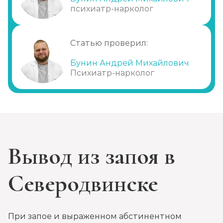
медикаментозная детоксикация
психиатр-нарколог
Диагностика алкоголизма
Записаться
от 1 000 ₽
Статью проверил:
Бунин Андрей Михайлович
Лечение похмелья
Психиатр-нарколог
Записаться
от 1 500 ₽
Экстренное вытрезвление
Записаться
от 2 000 ₽
Вывод из запоя в
Прокапаться от алкоголя
Записаться
от 2 000 ₽
Северодвинске
Круглосуточный вывод из запоя
Записаться
от 3 500 ₽
При запое и выраженном абстинентном