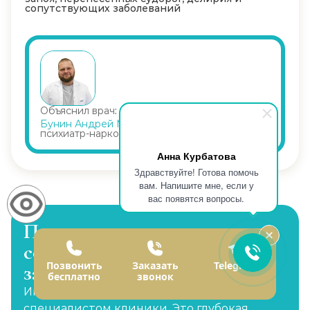
сопутствующих заболеваний
Объяснил врач:
Бунин Андрей Михайлович
психиатр-нарколог
Анна Курбатова
Здравствуйте! Готова помочь
вам. Напишите мне, если у
вас появятся вопросы.
Психологическое
сопровождение в лечении
Позвонить
Заказать
Telegram
зависимости
бесплатно
звонок
Индивидуальная сессия с действующим
специалистом клиники. Это глубокая