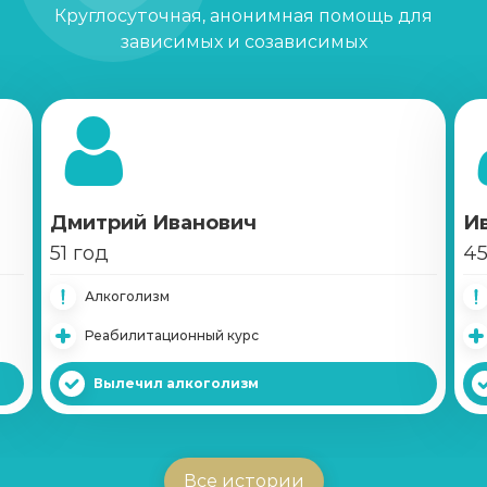
Круглосуточная, анонимная помощь для
зависимых и созависимых
Кодирование Двойной блок
Записаться
от 6 500 ₽
Кодирование Вивитролом
Записаться
от 22 000 ₽
Дмитрий Иванович
И
Кодирование Налтрексоном
51 год
45
Записаться
от 12 000 ₽
Алкоголизм
Реабилитационный курс
Справка о кодировке
Записаться
от 1 000 ₽
Вылечил алкоголизм
Вшивание Эспераль
Записаться
от 5 500 ₽
Все истории