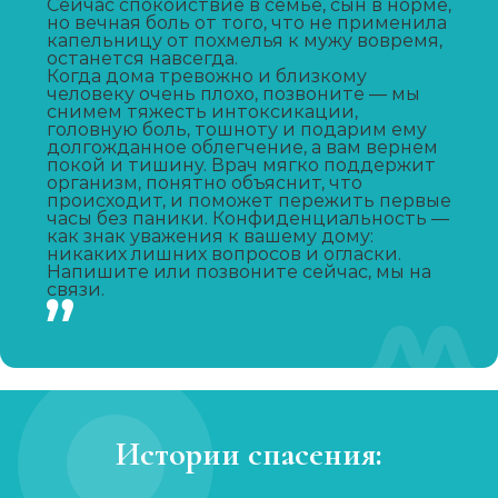
Сейчас спокойствие в семье, сын в норме,
но вечная боль от того, что не применила
капельницу от похмелья к мужу вовремя,
Капельница от запоя
останется навсегда.
Когда дома тревожно и близкому
Записаться
от 2 000 ₽
человеку очень плохо, позвоните — мы
снимем тяжесть интоксикации,
головную боль, тошноту и подарим ему
долгожданное облегчение, а вам вернем
Капельница от похмелья
покой и тишину. Врач мягко поддержит
организм, понятно объяснит, что
Записаться
от 1 500 ₽
происходит, и поможет пережить первые
часы без паники. Конфиденциальность —
как знак уважения к вашему дому:
Лечение женского алкоголизма
никаких лишних вопросов и огласки.
Напишите или позвоните сейчас, мы на
связи.
Записаться
от 4 000 ₽/сутки
Кодирование уколом
Записаться
от 3 000 ₽
Истории спасения:
Кодирование гипнозом
Записаться
от 4 500 ₽