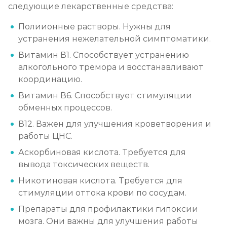
следующие лекарственные средства:
Лечение алкоголизма амбулаторно
Полиионные растворы. Нужны для
Записаться
от 1 500 ₽/сеанс
устранения нежелательной симптоматики.
Витамин В1. Способствует устранению
Лечение алкоголизма в стационаре (сутки)
алкогольного тремора и восстанавливают
Записаться
от 3 500 ₽
координацию.
Витамин В6. Способствует стимуляции
Лечение пивного алкоголизма
обменных процессов.
Записаться
от 3 500 ₽/сутки
В12. Важен для улучшения кроветворения и
работы ЦНС.
Лечение винного алкоголизма
Аскорбиновая кислота. Требуется для
вывода токсических веществ.
Записаться
от 3 500 ₽/сутки
Никотиновая кислота. Требуется для
стимуляции оттока крови по сосудам.
Лечение подросткового алкоголизма
Препараты для профилактики гипоксии
Записаться
от 4 500 ₽/сутки
мозга. Они важны для улучшения работы