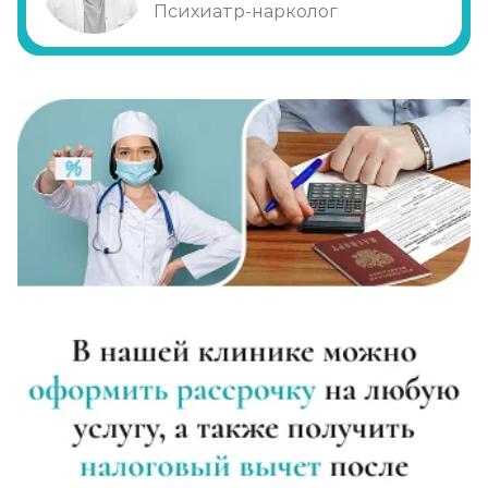
Психиатр-нарколог
Диагностика алкоголизма
Записаться
от 1 000 ₽
Лечение похмелья
Записаться
от 1 500 ₽
Экстренное вытрезвление
Записаться
от 2 000 ₽
Прокапаться от алкоголя
Записаться
от 2 000 ₽
Круглосуточный вывод из запоя
Записаться
от 3 500 ₽