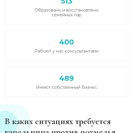
513
Образовано и восстановлено
Кодирование от алкоголизма
семейных пар
Записаться
от 3 500 ₽
Кодирование на дому
400
Записаться
от 4 000 ₽
Рабоют у нас консультантами
Кодирование дисульфирамом
Записаться
от 3 500 ₽
489
Имеют собственный бизнес
Кодирование Аквилонгом
Записаться
от 4 000 ₽
Кодирование Алгоминалом
В каких ситуациях требуется
Записаться
от 3 500 ₽
капельница против похмелья