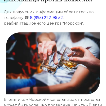
Кодирование препаратом Тетлонг 250
Для получения информации обратитесь по
Записаться
от 4 500 ₽
телефону ☎
8 (995) 222-96-52
.
реабилитационного центра "Морской".
Кодирование Колме
Записаться
от 5 000 ₽
Кодирование с провокацией
Записаться
от 4 500 ₽
Кодирование СИТ
Записаться
от 6 000 ₽
Кодирование тройной блок
Записаться
В клинике «Морской» капельница от похмелья
от 8 000 ₽
может быть успешно проведена. Опытный врач