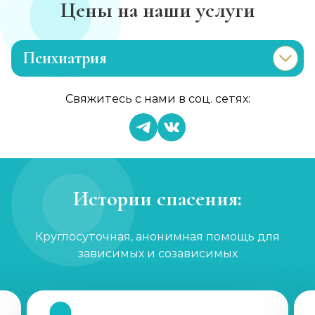
Цены на наши услуги
Психиатрия
Консультация психиатра
Свяжитесь с нами в соц. сетях:
Записаться
от 2 000 ₽/сеанс
Психиатр на дом
Записаться
от 5 000 ₽
Истории спасения:
Скорая психиатрическая помощь
Круглосуточная, анонимная помощь для
Записаться
от 5 000 ₽
зависимых и созависимых
Лечение шизофрении, психоза
Записаться
от 2 500 ₽/сеанс