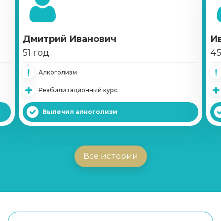
Дмитрий Иванович
И
51 год
45
Алкоголизм
Реабилитационный курс
Вылечил алкоголизм
Все истории