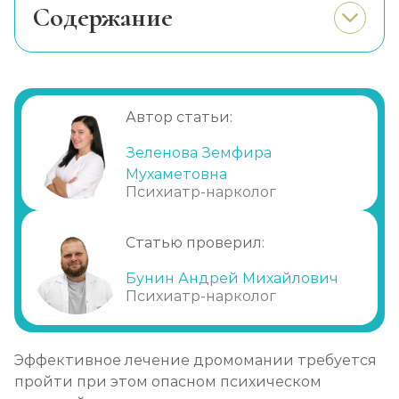
Cодержание
Симптоматика
Неприятные последствия при
отсутствии лечения
Автор статьи:
Прием медикаментов
Применение психотерапии
Зеленова Земфира
Мухаметовна
Метод социально-трудовой терапии
Психиатр-нарколог
Госпитализация
Профилактические правила
Статью проверил:
Почему нужно идти в клинику?
Бунин Андрей Михайлович
Психиатр-нарколог
Эффективное лечение дромомании требуется
пройти при этом опасном психическом